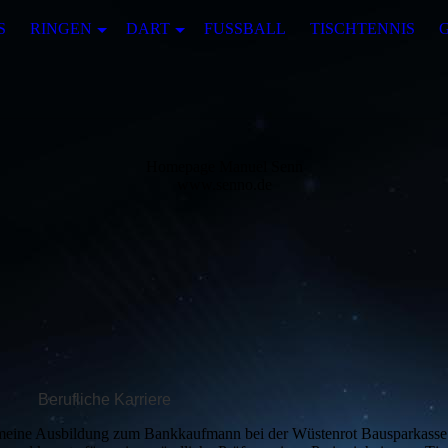
S
RINGEN
DART
FUSSBALL
TISCHTENNIS
Homepage Manuel Senn
www.senno.de
Berufliche Karriere
meine Ausbildung zum Bankkaufmann bei der Wüstenrot Bausparkasse