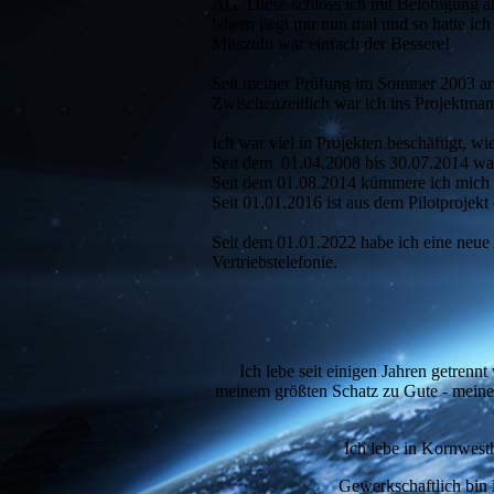
AG. Diese schloss ich mit Belobigung a
labern liegt mir nun mal und so hatte ic
Mitazubi war einfach der Bessere!
Seit meiner Prüfung im Sommer 2003 arb
Zwischenzeitlich war ich ins Projektman
Ich war viel in Projekten beschäftigt, w
Seit dem 01.04.2008 bis 30.07.2014 war 
Seit dem 01.08.2014 kümmere ich mich 
Seit 01.01.2016 ist aus dem Pilotprojek
Seit dem 01.01.2022 habe ich eine neue 
Vertriebstelefonie.
Ich lebe seit einigen Jahren getrenn
meinem größten Schatz zu Gute - meiner 
Ich lebe in Kornwest
Gewerkschaftlich bin 