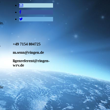
,
in.
+49 7154 804725
.
m.senn@ringen.de
ligenreferent@ringen-
wrv.de
die