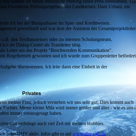
b und konnte für meine mündliche Prüfung einen Preis einheimsen. Tja
h das Zweitbeste Prüfungsergebnis des Landkreises. Dani Urbani, ein
eite ich bei der Bausparkasse im Spar- und Kreditwesen.
agement gewechselt und war dort der Assistent der Gesamtprojektleiter
ie z.B. den Textbausteinen oder im internen Schulungsteam.
ich im Dialog-Center als Teamleiter tätig.
als Leiter um das Projekt "Beschwerden Kommunikation".
t ein Regelbetrieb geworden und ich wurde zum Gruppenleiter befördert
Aufgabe übernommen. Ich leite dann eine Einheit in der
Privates
t von meiner Frau, jedoch verstehen wir uns sehr gut. Dies kommt auch
Tochter. Meine kleine Mila wird immer größer und älter - wie es uns 
alten immer vorausgesagt haben.
heim und verbringe auch viel Zeit mit meinen Hobbies.
ich beim DHV aktiv. Infos gibt es auf
www.dhv-cgb.de